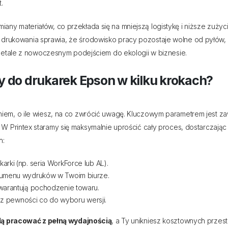
.
y materiałów, co przekłada się na mniejszą logistykę i niższe zuży
 drukowania sprawia, że środowisko pracy pozostaje wolne od pyłów, 
 detale z nowoczesnym podejściem do ekologii w biznesie.
y do drukarek Epson w kilku krokach?
iem, o ile wiesz, na co zwrócić uwagę. Kluczowym parametrem jest 
. W Printex staramy się maksymalnie uprościć cały proces, dostarczając 
h:
ki (np. seria WorkForce lub AL).
lumenu wydruków w Twoim biurze.
warantują pochodzenie towaru.
sz pewności co do wyboru wersji.
dą pracować z pełną wydajnością
, a Ty unikniesz kosztownych prz