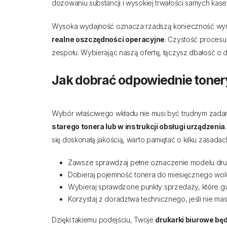
dozowaniu substancji i wysokiej trwałości samych kaset
Wysoka wydajność oznacza rzadszą konieczność wymian
realne oszczędności operacyjne
. Czystość procesu
zespołu. Wybierając naszą ofertę, łączysz dbałość o
Jak dobrać odpowiednie toner
Wybór właściwego wkładu nie musi być trudnym zadan
starego tonera lub w instrukcji obsługi urządzenia
się doskonałą jakością, warto pamiętać o kilku zasadac
Zawsze sprawdzaj pełne oznaczenie modelu drukar
Dobieraj pojemność tonera do miesięcznego wo
Wybieraj sprawdzone punkty sprzedaży, które g
Korzystaj z doradztwa technicznego, jeśli nie ma
Dzięki takiemu podejściu, Twoje
drukarki biurowe bę