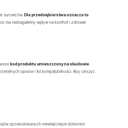
cie surowców.
Dla przedsiębiorstwa oznacza to
co ma niebagatelny wpływ na komfort i zdrowie
zawsze
kod produktu umieszczony na obudowie
rzetelnych opisów i list kompatybilności. Aby cieszyć
estojów spowodowanych niewłaściwym doborem