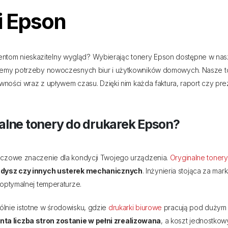
i Epson
om nieskazitelny wygląd? Wybierając tonery Epson dostępne w nasze
miemy potrzeby nowoczesnych biur i użytkowników domowych. Nasze to
ywności wraz z upływem czasu. Dzięki nim każda faktura, raport czy pr
alne tonery do drukarek Epson?
luczowe znaczenie dla kondycji Twojego urządzenia.
Oryginalne tonery
ę dysz czy innych usterek mechanicznych
. Inżynieria stojąca za m
 optymalnej temperaturze.
lnie istotne w środowisku, gdzie
drukarki biurowe
pracują pod dużym 
ta liczba stron zostanie w pełni zrealizowana
, a koszt jednostko