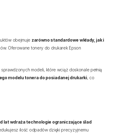
oduktów obejmuje
zarówno standardowe wkłady, jak i
sztów. Oferowane tonery do drukarek Epson
h, sprawdzonych modeli, które wciąż doskonale pełnią
go modelu tonera do posiadanej drukarki
, co
 lat wdraża technologie ograniczające ślad
redukujesz ilość odpadów dzięki precyzyjnemu