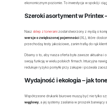
ekonomicznym poziomie. To inwestycja w spokój i ciąg
Szeroki asortyment w Printex 
Nasz
sklep z tonerami
został stworzony z myślą o kom
wersje o zwiększonej pojemności
(XL), które dosko
przechodzą testy jakościowe, zanim trafią do rąk klient
Dbamy o to, aby nasza oferta była zawsze aktualna i 
swoją funkcję w wielu polskich firmach. Intuicyjna naw
redukuje ryzyko pomyłki przy zakupie i pozwala zao
Wydajność i ekologia – jak ton
Współczesne drukarki biurowe muszą być nie tylko szy
węglowy
, a jej systemy zasilania w proszek barwią