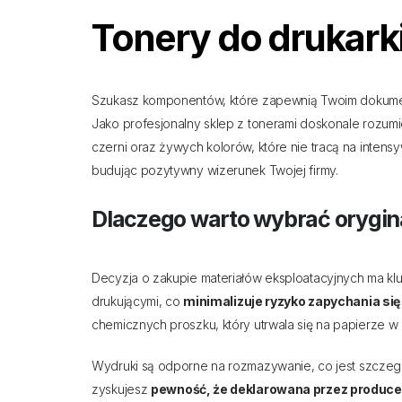
Tonery do drukark
Szukasz komponentów, które zapewnią Twoim dokument
Jako profesjonalny sklep z tonerami doskonale rozu
czerni oraz żywych kolorów, które nie tracą na intens
budując pozytywny wizerunek Twojej firmy.
Dlaczego warto wybrać orygin
Decyzja o zakupie materiałów eksploatacyjnych ma k
drukującymi, co
minimalizuje ryzyko zapychania si
chemicznych proszku, który utrwala się na papierze w
Wydruki są odporne na rozmazywanie, co jest szczegó
zyskujesz
pewność, że deklarowana przez producen