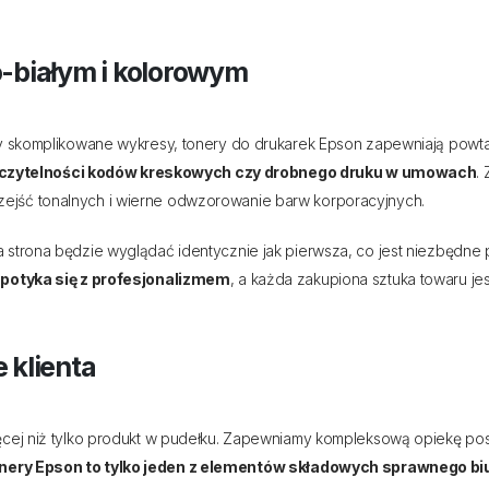
-białym i kolorowym
czy skomplikowane wykresy, tonery do drukarek Epson zapewniają powt
 czytelności kodów kreskowych czy drobnego druku w umowach
.
ejść tonalnych i wierne odwzorowanie barw korporacyjnych.
a strona będzie wyglądać identycznie jak pierwsza, co jest niezbędn
 spotyka się z profesjonalizmem
, a każda zakupiona sztuka towaru jes
 klienta
ięcej niż tylko produkt w pudełku. Zapewniamy kompleksową opiekę po
nery Epson to tylko jeden z elementów składowych sprawnego bi