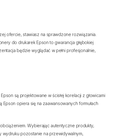
j ofercie, stawiasz na sprawdzone rozwiązania.
nery do drukarek Epson to gwarancja głębokiej
ezentacja będzie wyglądać w pełni profesjonalnie,
Epson są projektowane w ścisłej korelacji z głowicami
arką Epson opiera się na zaawansowanych formułach
obciążeniem. Wybierając autentyczne produkty,
wy wydruku pozostanie na przewidywalnym,