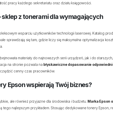
łość pracy każdego sekretariatu oraz działu księgowości.
– sklep z tonerami dla wymagających
pleksowym wsparciu użytkowników technologii laserowej. Katalog pr
nale sprawdzają się tam, gdzie liczy się maksymalna optymalizacja ko
a.
obejmowała materiały do najnowszych serii urządzeń, jak i do starszyc
igacja na stronie pozwala na
błyskawiczne dopasowanie odpowiednie
szczędzić cenny czas pracowników.
ery Epson wspierają Twój biznes?
bkie, ale również przyjazne dla środowiska i budżetu.
Marka Epson od
cy są tego najlepszym przykładem. Stosując dedykowane tonery Epson, 