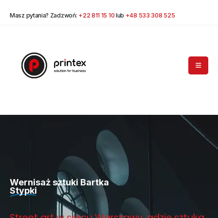
Masz pytania? Zadzwoń:
+22 811 15 10
lub
+48 533 308 525
Wernisaż sztuki Bartka
Stypki
Street
art
w
sercu
Warszawy,
gdzie
sztuka