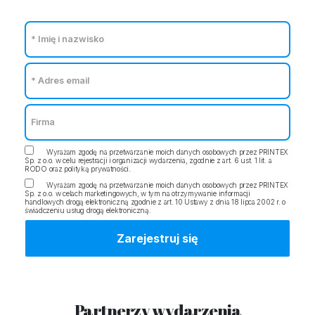
Wyrażam zgodę na przetwarzanie moich danych osobowych przez PRINTEX
Sp. z o.o. w celu rejestracji i organizacji wydarzenia, zgodnie z art. 6 ust. 1 lit. a
RODO oraz polityką prywatności.
Wyrażam zgodę na przetwarzanie moich danych osobowych przez PRINTEX
Sp. z o.o. w celach marketingowych, w tym na otrzymywanie informacji
handlowych drogą elektroniczną zgodnie z art. 10 Ustawy z dnia 18 lipca 2002 r. o
świadczeniu usług drogą elektroniczną.
Partnerzy wydarzenia