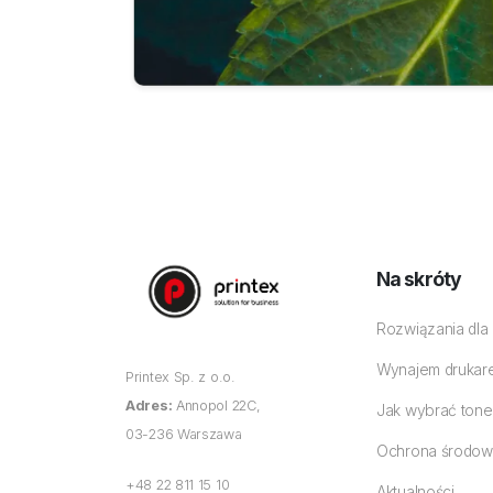
Na skróty
Rozwiązania dla
Wynajem drukar
Printex Sp. z o.o.
Adres:
Annopol 22C,
Jak wybrać tone
03-236 Warszawa
Ochrona środow
+48 22 811 15 10
Aktualności