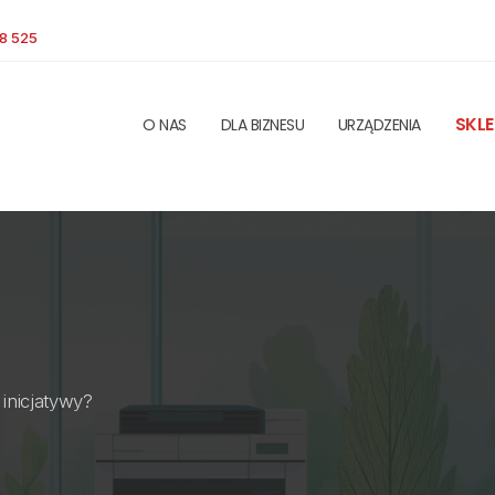
8 525
SKLE
O NAS
DLA BIZNESU
URZĄDZENIA
inicjatywy?