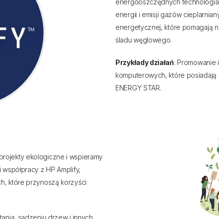
energooszczędnych technologiach
energii i emisji gazów cieplarni
energetycznej, które pomagają n
śladu węglowego.
Przykłady działań
: Promowanie 
komputerowych, które posiadają c
ENERGY STAR.
 projekty ekologiczne i wspieramy
i współpracy z HP Amplify,
h, które przynoszą korzyści
ątania, sadzeniu drzew i innych