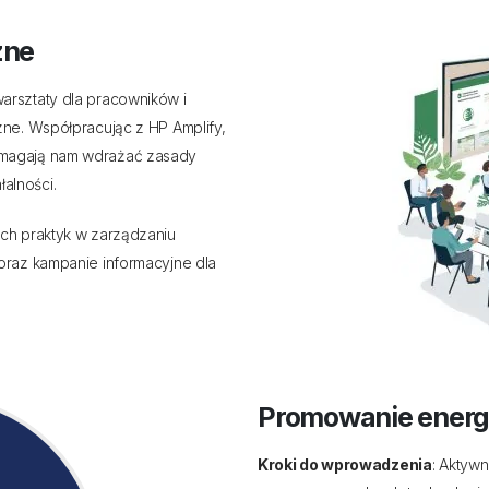
zne
warsztaty dla pracowników i
zne. Współpracując z HP Amplify,
omagają nam wdrażać zasady
alności.
ych praktyk w zarządzaniu
oraz kampanie informacyjne dla
Promowanie energ
Kroki do wprowadzenia
: Aktyw