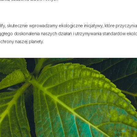
ify, skutecznie wprowadzamy ekologiczne inicjatywy, które przyczyn
głego doskonalenia naszych działań i utrzymywania standardów ekol
chrony naszej planety.