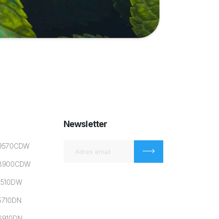
Newsletter
L9570CDW
L8900CDW
5510DW
5710DN
L6910DN