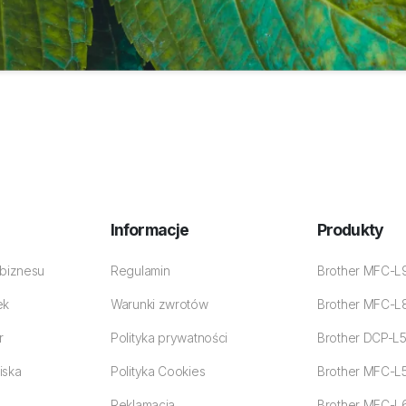
Informacje
Produkty
 biznesu
Regulamin
Brother MFC-
ek
Warunki zwrotów
Brother MFC-
r
Polityka prywatności
Brother DCP-L
iska
Polityka Cookies
Brother MFC-L
Reklamacja
Brother MFC-