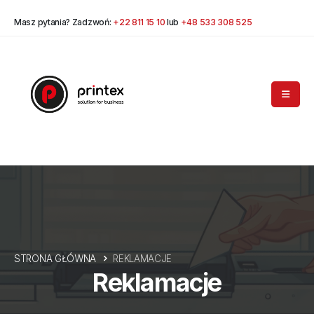
Masz pytania? Zadzwoń:
+22 811 15 10
lub
+48 533 308 525
STRONA GŁÓWNA
REKLAMACJE
Reklamacje