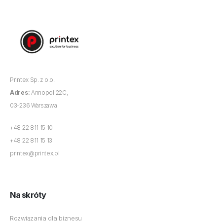
Printex Sp. z o.o.
Adres:
Annopol 22C,
03-236 Warszawa
+48 22 811 15 10
+48 22 811 15 13
printex@printex.pl
Na skróty
Rozwiązania dla biznesu