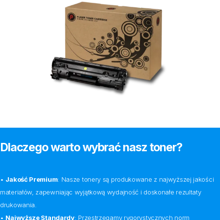
Dlaczego warto wybrać nasz toner?
•
Jakość Premium
: Nasze tonery są produkowane z najwyższej jakości
materiałów, zapewniając wyjątkową wydajność i doskonałe rezultaty
drukowania.
•
Najwyższe Standardy
: Przestrzegamy rygorystycznych norm