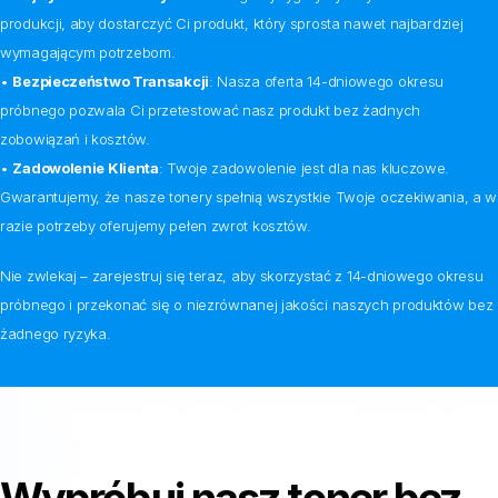
produkcji, aby dostarczyć Ci produkt, który sprosta nawet najbardziej
wymagającym potrzebom.
•
Bezpieczeństwo Transakcji
: Nasza oferta 14-dniowego okresu
próbnego pozwala Ci przetestować nasz produkt bez żadnych
zobowiązań i kosztów.
•
Zadowolenie Klienta
: Twoje zadowolenie jest dla nas kluczowe.
Gwarantujemy, że nasze tonery spełnią wszystkie Twoje oczekiwania, a w
razie potrzeby oferujemy pełen zwrot kosztów.
Nie zwlekaj – zarejestruj się teraz, aby skorzystać z 14-dniowego okresu
próbnego i przekonać się o niezrównanej jakości naszych produktów bez
żadnego ryzyka.
Wypróbuj nasz toner bez