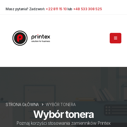
Masz pytania? Zadzwoń:
+22 811 15 10
lub
+48 533 308 525
STRONA GŁÓWNA
WYBÓR TONERA
Wybór tonera
Poznaj korzyści stosowania zamienników Printex