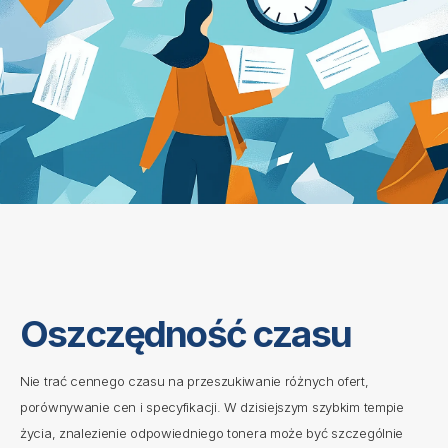
O
s
z
c
z
ę
d
n
o
ś
ć
c
z
a
s
u
Nie trać cennego czasu na przeszukiwanie różnych ofert,
porównywanie cen i specyfikacji. W dzisiejszym szybkim tempie
życia, znalezienie odpowiedniego tonera może być szczególnie