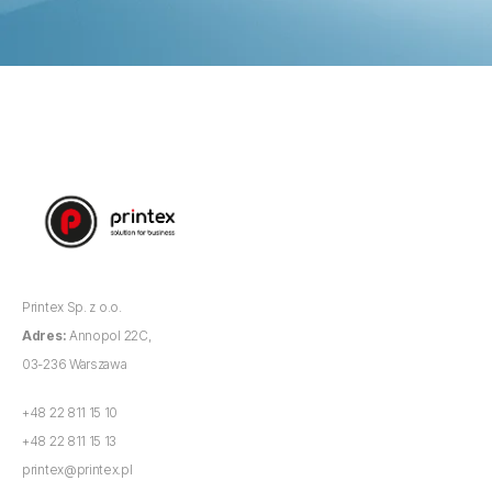
Printex Sp. z o.o.
Adres:
Annopol 22C,
03-236 Warszawa
+48 22 811 15 10
+48 22 811 15 13
printex@printex.pl