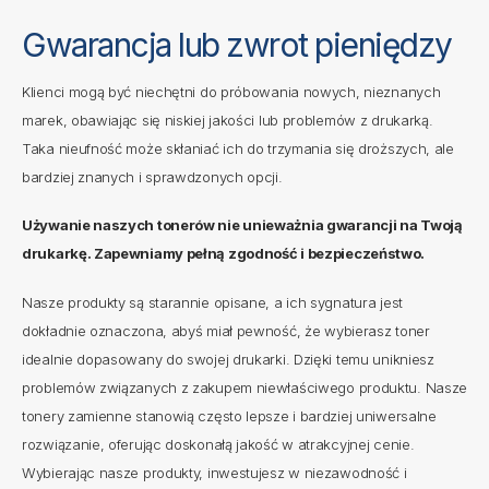
G
w
a
r
a
n
c
j
a
l
u
b
z
w
r
o
t
p
i
e
n
i
ę
d
z
y
Klienci mogą być niechętni do próbowania nowych, nieznanych
marek, obawiając się niskiej jakości lub problemów z drukarką.
Taka nieufność może skłaniać ich do trzymania się droższych, ale
bardziej znanych i sprawdzonych opcji.
Używanie naszych tonerów nie unieważnia gwarancji na Twoją
drukarkę. Zapewniamy pełną zgodność i bezpieczeństwo.
Nasze produkty są starannie opisane, a ich sygnatura jest
dokładnie oznaczona, abyś miał pewność, że wybierasz toner
idealnie dopasowany do swojej drukarki. Dzięki temu unikniesz
problemów związanych z zakupem niewłaściwego produktu. Nasze
tonery zamienne stanowią często lepsze i bardziej uniwersalne
rozwiązanie, oferując doskonałą jakość w atrakcyjnej cenie.
Wybierając nasze produkty, inwestujesz w niezawodność i