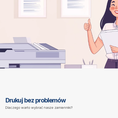
D
r
u
k
u
j
b
e
z
p
r
o
b
l
e
m
ó
w
Dlaczego warto wybrać nasze zamienniki?