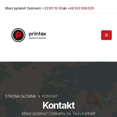
Masz pytania? Zadzwoń:
+22 811 15 10
lub
+48 533 308 525
STRONA GŁÓWNA
KONTAKT
Kontakt
Masz pytania? Czekamy na Twój kontakt!