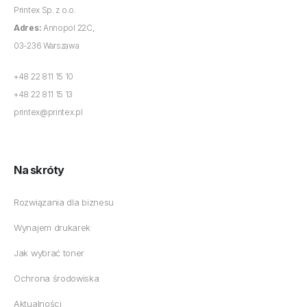
Printex Sp. z o.o.
Adres:
Annopol 22C,
03-236 Warszawa
+48 22 811 15 10
+48 22 811 15 13
printex@printex.pl
Na skróty
Rozwiązania dla biznesu
Wynajem drukarek
Jak wybrać toner
Ochrona środowiska
Aktualności