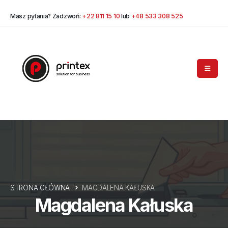
Masz pytania? Zadzwoń:
+22 811 15 10
lub
+48 533 308 525
STRONA GŁÓWNA
MAGDALENA KAŁUSKA
Magdalena Kałuska