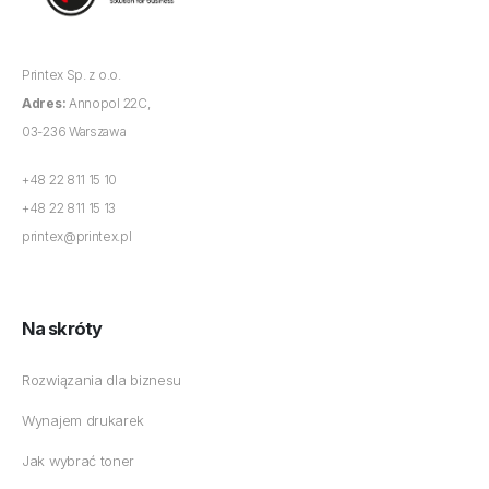
Printex Sp. z o.o.
Adres:
Annopol 22C,
03-236 Warszawa
+48 22 811 15 10
+48 22 811 15 13
printex@printex.pl
Na skróty
Rozwiązania dla biznesu
Wynajem drukarek
Jak wybrać toner