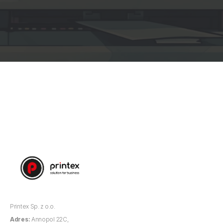
Printex Sp. z o.o.
Adres:
Annopol 22C,