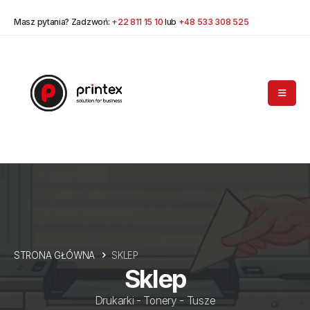
Masz pytania? Zadzwoń:
+22 811 15 10
lub
+48 533 308 525
STRONA GŁÓWNA
SKLEP
Sklep
Drukarki - Tonery - Tusze