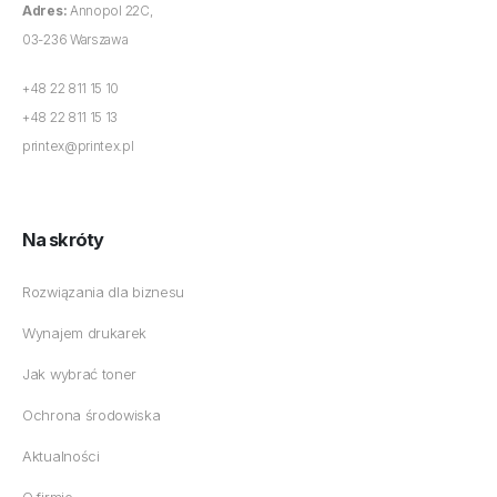
Adres:
Annopol 22C,
03-236 Warszawa
+48 22 811 15 10
+48 22 811 15 13
printex@printex.pl
Na skróty
Rozwiązania dla biznesu
Wynajem drukarek
Jak wybrać toner
Ochrona środowiska
Aktualności