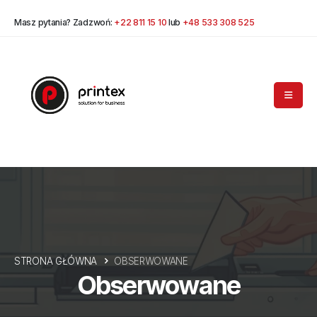
Masz pytania? Zadzwoń:
+22 811 15 10
lub
+48 533 308 525
STRONA GŁÓWNA
OBSERWOWANE
Obserwowane