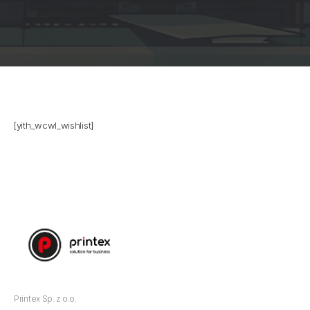
[yith_wcwl_wishlist]
Printex Sp. z o.o.